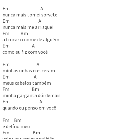
Em A
nunca mais tomei sorvete
Em A
nunca mais me arrisquei
Fm Bm
a trocar o nome de alguém
Em A
como eu fiz com você
Em A
minhas unhas cresceram
Em A
meus cabelos também
Fm Bm
minha garganta dói demais
Em A
quando eu penso em você
Fm Bm
é delírio meu
Fm Bm
valorizar assim a solidão