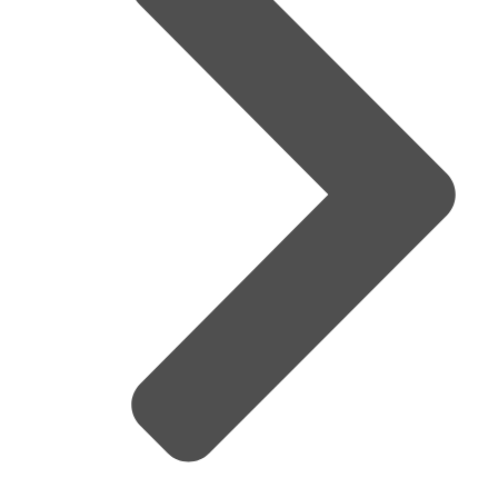
Telepathique Desorder – Frito Sampler
Cosmic Damião – Frito Sampler
Aladins Bakunins – Frito Sampler
Cérebro Eletrônico