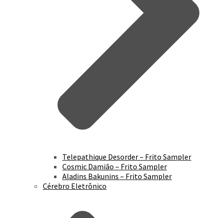
Pareço Moderno – Cérebro Eletrônico
Vamos Pro Quarto – Cérebro Eletrônico
Deus e o Diabo no Liquidificador – Cérebro
Eletrônico
Onda Híbrida Ressonante – Cérebro
Eletrônico
Jumbo Elektro
Telepathique Desorder – Frito Sampler
Cosmic Damião – Frito Sampler
Aladins Bakunins – Frito Sampler
Cérebro Eletrônico