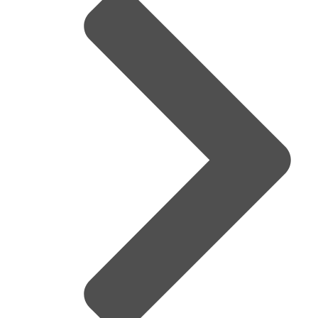
Terrorist!? The Last Album – Jumbo Elektro
Freak to meet you – Jumbo Elektro