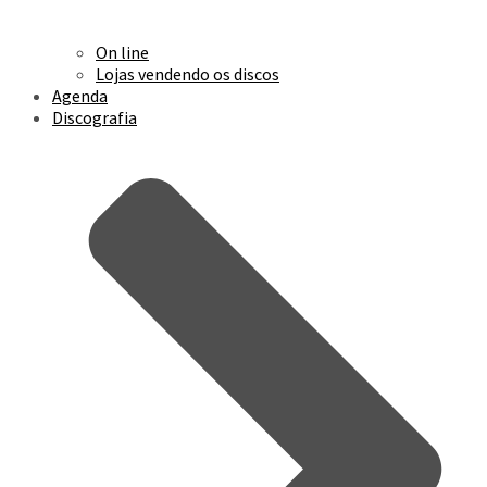
On line
Lojas vendendo os discos
Agenda
Discografia
Frito Sampler 2 bandas
Cérebro Eletrônico Banda
Zeroum
Boate Invisível – Tatá Aeroplano