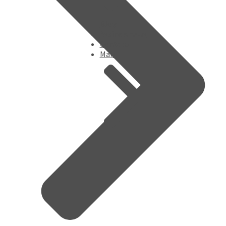
Blog
Assine a news
Contato
Mais…
On line
Lendas e Sol – Tatá Aeroplano
Discotecagem
Lojas vendendo os discos
Tatá Aeroplano
Bandas