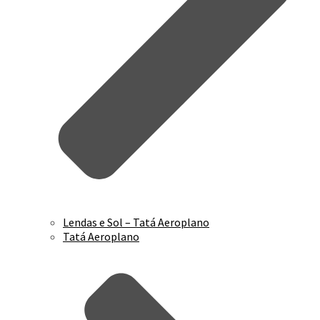
Não Dá Pra Agarrar – Tatá Aeroplano
Delírios Líricos
Vida Ventureira – Bárbara Eugênia e Tatá
Aeroplano
Alma de Gato – Tatá Aeroplano
Na Loucura e Na Lucidez – Tatá Aeroplano
Step Psicodélico – Tatá Aeroplano
Frito Sampler
Lendas e Sol – Tatá Aeroplano
Tatá Aeroplano