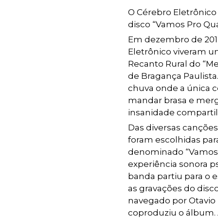
O Cérebro Eletrônico
disco “Vamos Pro Qua
Em dezembro de 2012
Eletrônico viveram 
Recanto Rural do “Me
de Bragança Paulista.
chuva onde a única co
mandar brasa e merg
insanidade comparti
Das diversas canções
foram escolhidas pa
denominado “Vamos p
experiência sonora ps
banda partiu para o 
as gravações do disc
navegado por Otavio 
coproduziu o álbum. 