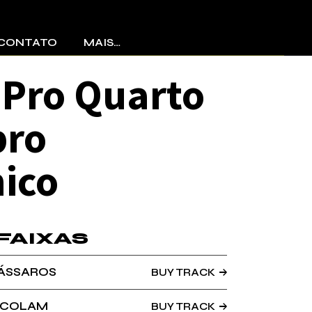
CONTATO
MAIS…
Pro Quarto
Discotecagem
Bandas
bro
nico
 FAIXAS
PÁSSAROS
BUY TRACK
 COLAM
BUY TRACK