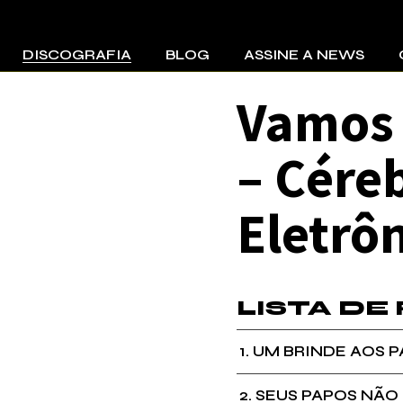
DISCOGRAFIA
BLOG
ASSINE A NEWS
Vamos 
Lendas e Sol – Tatá
Aeroplano
cos
– Cére
Tatá Aeroplano
Frito Sampler
Eletrô
Cérebro Eletrônico
Jumbo Elektro
LISTA DE
1
UM BRINDE AOS 
2
SEUS PAPOS NÃO