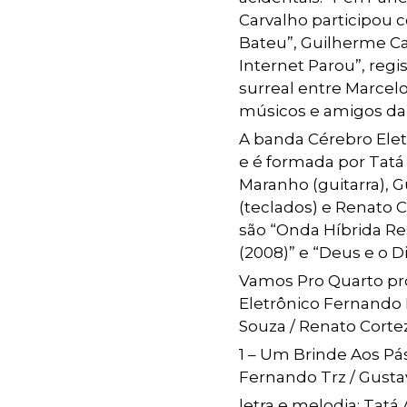
Carvalho participou 
Bateu”, Guilherme Ca
Internet Parou”, reg
surreal entre Marcelo
músicos e amigos da
A banda Cérebro Ele
e é formada por Tatá
Maranho (guitarra), 
(teclados) e Renato C
são “Onda Híbrida R
(2008)” e “Deus e o Di
Vamos Pro Quarto pr
Eletrônico Fernando 
Souza / Renato Corte
1 – Um Brinde Aos Pá
Fernando Trz / Gusta
letra e melodia: Tatá