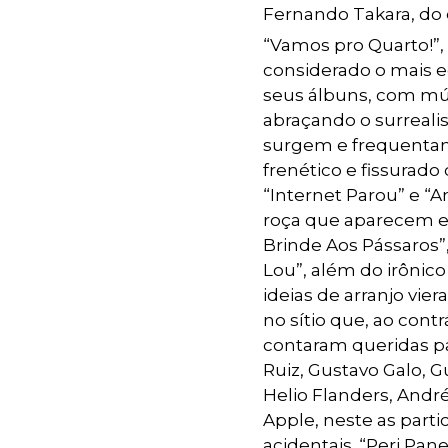
Fernando Takara, do 
“Vamos pro Quarto!”,
considerado o mais e
seus álbuns, com músi
abraçando o surreali
surgem e frequentam
frenético e fissurado
“Internet Parou” e “A
roça que aparecem e
Brinde Aos Pássaros”
Lou”, além do irônic
ideias de arranjo vi
no sítio que, ao cont
contaram queridas pa
Ruiz, Gustavo Galo, G
Helio Flanders, Andr
Apple, neste as part
acidentais. “Peri Pan