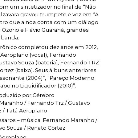
com um sintetizador no final de “Não
lzavara gravou trumpete e voz em “A
istro que ainda conta com um diálogo
 Ozorio e Flávio Guaraná, grandes
 banda.
trônico completou dez anos em 2012,
 Aeroplano (vocal), Fernando
Gustavo Souza (bateria), Fernando TRZ
ortez (baixo). Seus álbuns anteriores
essonante (2004)”, “Pareço Moderno
abo no Liquidificador (2010)”.
oduzido por Cérebro
Maranho / Fernando Trz / Gustavo
z / Tatá Aeroplano
ssaros – música: Fernando Maranho /
vo Souza / Renato Cortez
 Aeroplano