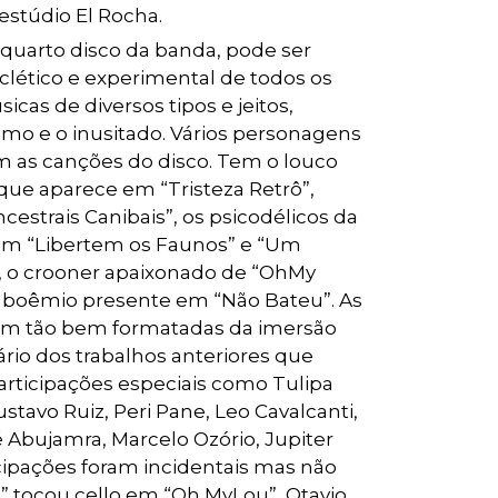
estúdio El Rocha.
 quarto disco da banda, pode ser
clético e experimental de todos os
cas de diversos tipos e jeitos,
smo e o inusitado. Vários personagens
 as canções do disco. Tem o louco
 que aparece em “Tristeza Retrô”,
ncestrais Canibais”, os psicodélicos da
m “Libertem os Faunos” e “Um
, o crooner apaixonado de “OhMy
o boêmio presente em “Não Bateu”. As
eram tão bem formatadas da imersão
rário dos trabalhos anteriores que
rticipações especiais como Tulipa
ustavo Ruiz, Peri Pane, Leo Cavalcanti,
é Abujamra, Marcelo Ozório, Jupiter
icipações foram incidentais mas não
e” tocou cello em “Oh MyLou”, Otavio