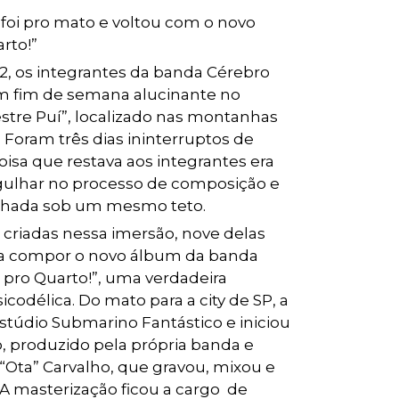
 foi pro mato e voltou com o novo
rto!”
, os integrantes da banda Cérebro
um fim de semana alucinante no
stre Puí”, localizado nas montanhas
 Foram três dias ininterruptos de
isa que restava aos integrantes era
ulhar no processo de composição e
lhada sob um mesmo teto.
 criadas nessa imersão, nove delas
ra compor o novo álbum da banda
ro Quarto!”, uma verdadeira
icodélica. Do mato para a city de SP, a
estúdio Submarino Fantástico e iniciou
o, produzido pela própria banda e
“Ota” Carvalho, que gravou, mixou e
A masterização ficou a cargo de