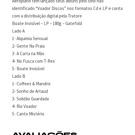
Aeroplano tem lançado seus álbuns pelo selo não
identificado “Voador Discos” nos formatos Cd e LP e conta
com a distribuição digital pela Tratore
Boate Invisível – LP – 180g – Gatefold
Lado A
1- Alquimia Sensual
2- Gente Na Praia
3- A Carta na Mão
4- No Fusca com T-Rex
5- Boate Invisível
Lado B
1- Coffees & Mandrix
2- Sonho de Artaud
3- Solidão Guardada
4- Rio Voador
5- Canto Mistério
AVALIAÇÕES