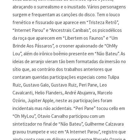
abraçando o surrealismo e o inusitado. Vários personagens
surgem e frequentam as canções do disco. Tem o louco
frenético e fissurado que aparece em “Tristeza Retrô”,
“Internet Parou” e “Ancestrais Canibais”, os psicodélicos
da roça que aparecem em “Libertem os Faunos” e “Um
Brinde Aos Pássaros”, o crooner apaixonado de “OhMy
Lou”, além do irônico boêmio presente em “Não Bateu”. As
ideias de arranjo vieram tão bem formatadas da imersão no
sítio que, ao contrário dos trabalhos anteriores que
contaram queridas participações especiais como Tulipa
Ruiz, Gustavo Galo, Gustavo Ruiz, Peri Pane, Leo
Cavalcanti, Helio Flanders, André Abujamra, Marcelo
Ozório, Jupiter Apple, neste as participações foram
incidentais mas não acidentais. “Peri Pane” tocou cello em
“Oh MyLou”, Otavio Carvalho participou com um
sintetizador no final de “Não Bateu”, Guilherme Calzavara
gravou trumpete e voz em “A Internet Parou”, registro que
ainda conta com um diálogo surreal entre Marcelo Ozorio e