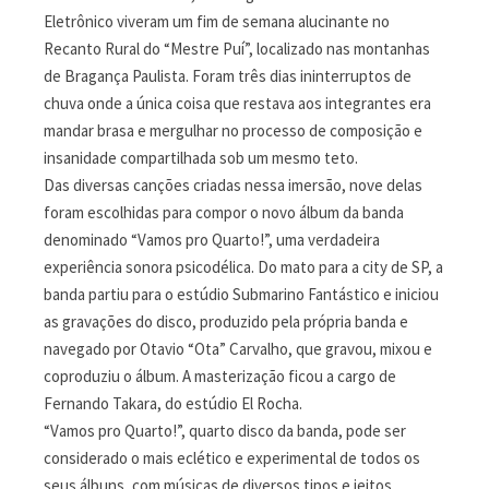
Eletrônico viveram um fim de semana alucinante no
Recanto Rural do “Mestre Puí”, localizado nas montanhas
de Bragança Paulista. Foram três dias ininterruptos de
chuva onde a única coisa que restava aos integrantes era
mandar brasa e mergulhar no processo de composição e
insanidade compartilhada sob um mesmo teto.
Das diversas canções criadas nessa imersão, nove delas
foram escolhidas para compor o novo álbum da banda
denominado “Vamos pro Quarto!”, uma verdadeira
experiência sonora psicodélica. Do mato para a city de SP, a
banda partiu para o estúdio Submarino Fantástico e iniciou
as gravações do disco, produzido pela própria banda e
navegado por Otavio “Ota” Carvalho, que gravou, mixou e
coproduziu o álbum. A masterização ficou a cargo de
Fernando Takara, do estúdio El Rocha.
“Vamos pro Quarto!”, quarto disco da banda, pode ser
considerado o mais eclético e experimental de todos os
seus álbuns, com músicas de diversos tipos e jeitos,