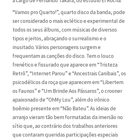
a cargo de Fernando Takara, do estúdio El Rocha.
“Vamos pro Quarto!”, quarto disco da banda, pode
ser considerado o mais eclético e experimental de
todos os seus álbuns, com músicas de diversos
tipos e jeitos, abraçando o surrealismo e o
inusitado. Vários personagens surgem e
frequentam as canções do disco. Tem o louco
frenético e fissurado que aparece em “Tristeza
Retrô”, “Internet Parou” e “Ancestrais Canibais”, os
psicodélicos da roça que aparecem em “Libertem
os Faunos” e “Um Brinde Aos Pássaros”, o crooner
apaixonado de “OhMy Lou”, além do irônico
boêmio presente em “Não Bateu”. As ideias de
arranjo vieram tão bem formatadas da imersão no
sítio que, ao contrário dos trabalhos anteriores
que contaram queridas participações especiais