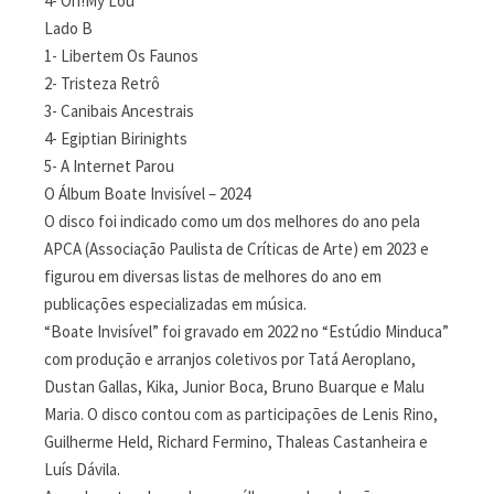
4- Oh!My Lou
Lado B
1- Libertem Os Faunos
2- Tristeza Retrô
3- Canibais Ancestrais
4- Egiptian Birinights
5- A Internet Parou
O Álbum Boate Invisível – 2024
O disco foi indicado como um dos melhores do ano pela
APCA (Associação Paulista de Críticas de Arte) em 2023 e
figurou em diversas listas de melhores do ano em
publicações especializadas em música.
“Boate Invisível” foi gravado em 2022 no “Estúdio Minduca”
com produção e arranjos coletivos por Tatá Aeroplano,
Dustan Gallas, Kika, Junior Boca, Bruno Buarque e Malu
Maria. O disco contou com as participações de Lenis Rino,
Guilherme Held, Richard Fermino, Thaleas Castanheira e
Luís Dávila.