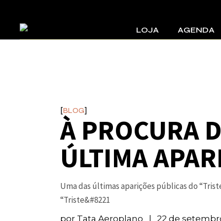
Pular
LOJA
AGENDA
para
o
conteúdo
On line
Lojas vendendo os dis
BLOG
À PROCURA D
ÚLTIMA APAR
Uma das últimas aparições públicas do “Trist
“Triste&#8221
por
Tata Aeroplano
22 de setembr