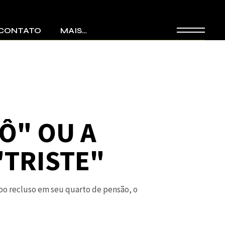
CONTATO
MAIS…
Discotecagem
Bandas
Ô" OU A
"TRISTE"
mpo recluso em seu quarto de pensão, o