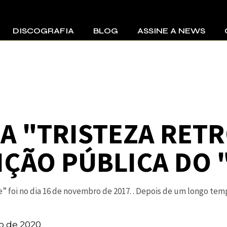
DISCOGRAFIA
BLOG
ASSINE A NEWS
Lendas e Sol – Tatá
Aeroplano
cos
Tatá Aeroplano
Frito Sampler
A "TRISTEZA RETR
Cérebro Eletrônico
Jumbo Elektro
IÇÃO PÚBLICA DO 
e” foi no dia 16 de novembro de 2017. . Depois de um longo te
o de 2020