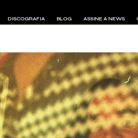
DISCOGRAFIA
BLOG
ASSINE A NEWS
Lendas e Sol – Tatá
Aeroplano
cos
Tatá Aeroplano
Frito Sampler
Cérebro Eletrônico
Jumbo Elektro